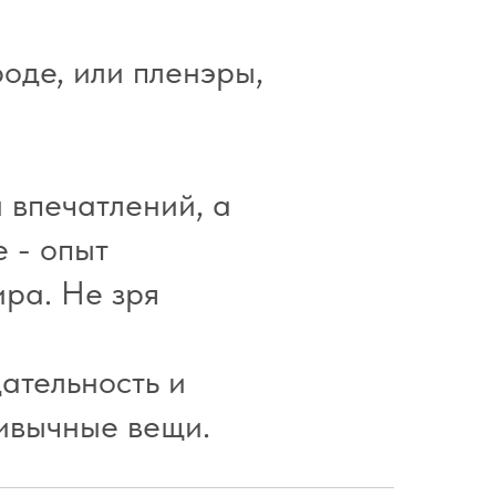
оде, или пленэры,
 впечатлений, а
 - опыт
ра. Не зря
ательность и
ивычные вещи.