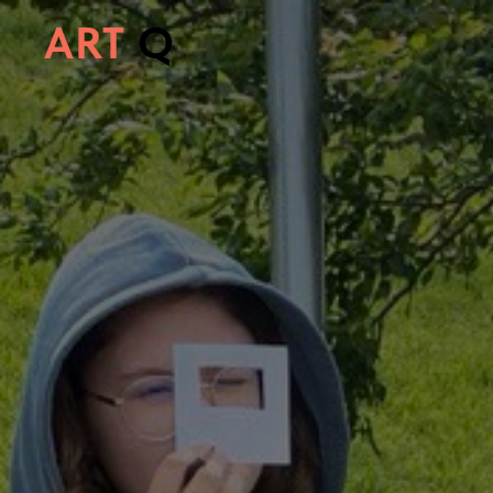
ART
Q